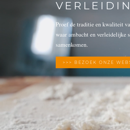
VERLEIDI
Proef de traditie en kwaliteit 
waar ambacht en verleidelijke
samenkomen.
>>> BEZOEK ONZE WE
NEDERLANDS OUDS