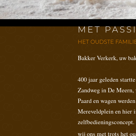
EEN BAKK
MET PASS
HET OUDSTE FAMIL
Bakker Verkerk, uw ba
400 jaar geleden startte
Zandweg in De Meern, wa
Paard en wagen werden i
Mereveldplein en hier i
zelfbedieningsconcept.
wij ons met trots het 