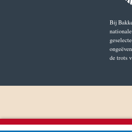
Bij Bakke
national
geselecte
ongeëven
de trots 