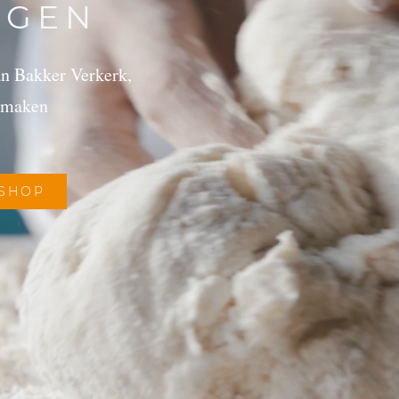
NGEN
van Bakker Verkerk,
 smaken
BSHOP
TE FAMILIEBEDRIJF | BROOD&BANKET VAN