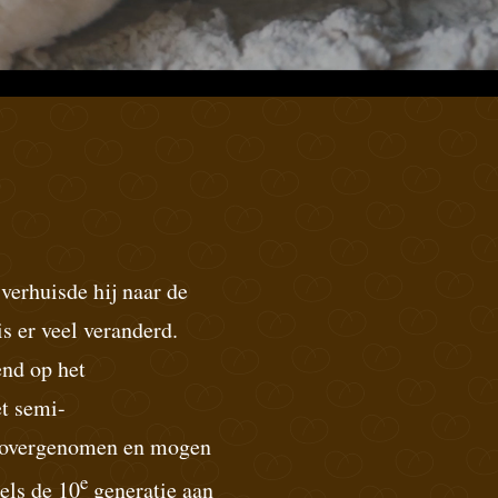
 verhuisde hij naar de
s er veel veranderd.
end op het
et semi-
on overgenomen en mogen
e
els de 10
generatie aan