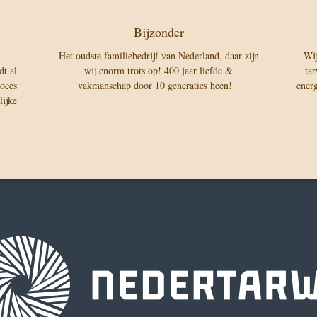
Bijzonder
Het oudste familiebedrijf van Nederland, daar zijn
Wij
dt al
wij enorm trots op! 400 jaar liefde &
ta
roces
vakmanschap door 10 generaties heen!
energ
ijke