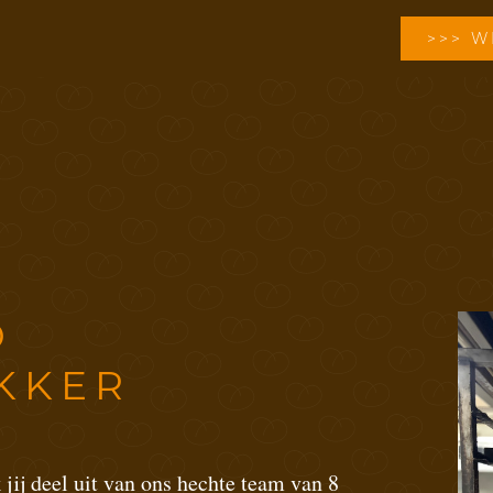
>>> 
D
KKER
jij deel uit van ons hechte team van 8